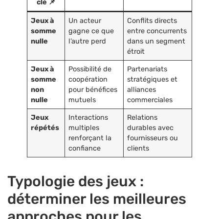
clé 📌
Jeux à
Un acteur
Conflits directs
somme
gagne ce que
entre concurrents
nulle
l’autre perd
dans un segment
étroit
Jeux à
Possibilité de
Partenariats
somme
coopération
stratégiques et
non
pour bénéfices
alliances
nulle
mutuels
commerciales
Jeux
Interactions
Relations
répétés
multiples
durables avec
renforçant la
fournisseurs ou
confiance
clients
Typologie des jeux :
déterminer les meilleures
approches pour les