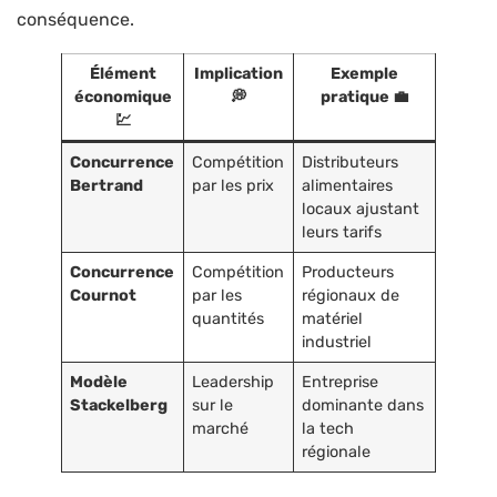
conséquence.
Élément
Implication
Exemple
économique
💭
pratique 💼
💹
Concurrence
Compétition
Distributeurs
Bertrand
par les prix
alimentaires
locaux ajustant
leurs tarifs
Concurrence
Compétition
Producteurs
Cournot
par les
régionaux de
quantités
matériel
industriel
Modèle
Leadership
Entreprise
Stackelberg
sur le
dominante dans
marché
la tech
régionale