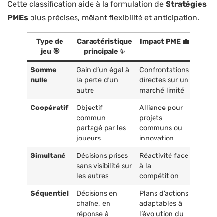
Cette classification aide à la formulation de
Stratégies
PMEs
plus précises, mêlant flexibilité et anticipation.
Type de
Caractéristique
Impact PME 💼
jeu 🎯
principale ✨
Somme
Gain d’un égal à
Confrontations
nulle
la perte d’un
directes sur un
autre
marché limité
Coopératif
Objectif
Alliance pour
commun
projets
partagé par les
communs ou
joueurs
innovation
Simultané
Décisions prises
Réactivité face
sans visibilité sur
à la
les autres
compétition
Séquentiel
Décisions en
Plans d’actions
chaîne, en
adaptables à
réponse à
l’évolution du