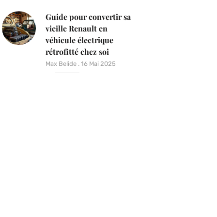
Guide pour convertir sa
vieille Renault en
véhicule électrique
rétrofitté chez soi
Max Belide
16 Mai 2025