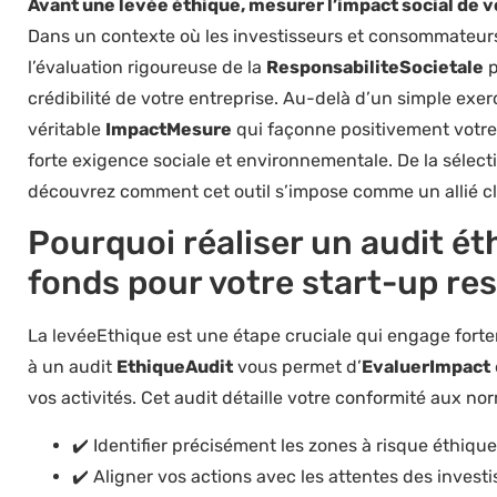
Avant une levée éthique, mesurer l’impact social de v
Dans un contexte où les investisseurs et consommateu
l’évaluation rigoureuse de la
ResponsabiliteSocietale
p
crédibilité de votre entreprise. Au-delà d’un simple exer
véritable
ImpactMesure
qui façonne positivement votr
forte exigence sociale et environnementale. De la sélec
découvrez comment cet outil s’impose comme un allié c
Pourquoi réaliser un audit ét
fonds pour votre start-up re
La levéeEthique est une étape cruciale qui engage forte
à un audit
EthiqueAudit
vous permet d’
EvaluerImpact
vos activités. Cet audit détaille votre conformité aux no
✔️ Identifier précisément les zones à risque éthique
✔️ Aligner vos actions avec les attentes des invest