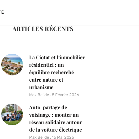
TÉ
ARTICLES RÉCENTS
La Ciotat et l’immobilier
résidentiel : un
équilibre recherché
entre nature et
urbanisme
Max Belide
8 Février 2026
Auto-partage de
voisinage : monter un
réseau solidaire autour
de la voiture électrique
Max Belide
16 Mai 2025