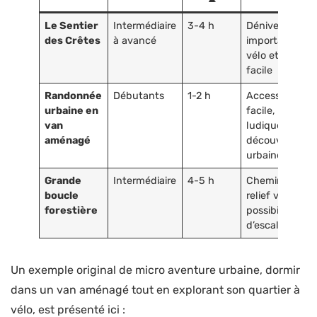
Le Sentier
Intermédiaire
3-4 h
Dénivelé
des Crêtes
à avancé
important, mix
vélo et escala
facile
Randonnée
Débutants
1-2 h
Accessibilité
urbaine en
facile, pause
van
ludique et
aménagé
découverte
urbaine
Grande
Intermédiaire
4-5 h
Chemins boisé
boucle
relief varié,
forestière
possibilité
d’escalade lég
Un exemple original de micro aventure urbaine, dormir
dans un van aménagé tout en explorant son quartier à
vélo, est présenté ici :