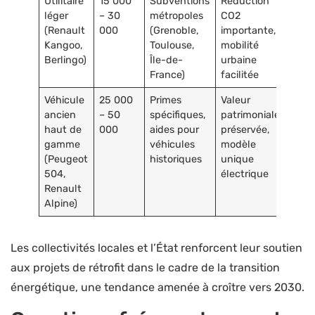
Utilitaire
15 000
Subventions
Réduction
léger
– 30
métropoles
CO2
(Renault
000
(Grenoble,
importante,
Kangoo,
Toulouse,
mobilité
Berlingo)
Île-de-
urbaine
France)
facilitée
Véhicule
25 000
Primes
Valeur
ancien
– 50
spécifiques,
patrimoniale
haut de
000
aides pour
préservée,
gamme
véhicules
modèle
(Peugeot
historiques
unique
504,
électrique
Renault
Alpine)
Les collectivités locales et l’État renforcent leur soutien
aux projets de rétrofit dans le cadre de la transition
énergétique, une tendance amenée à croître vers 2030.