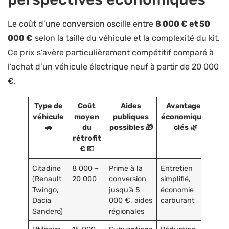
Le coût d’une conversion oscille entre
8 000 € et 50
000 €
selon la taille du véhicule et la complexité du kit.
Ce prix s’avère particulièrement compétitif comparé à
l’achat d’un véhicule électrique neuf à partir de 20 000
€.
Type de
Coût
Aides
Avantages
véhicule
moyen
publiques
économiques
🚗
du
possibles 🎁
clés 🌿
rétrofit
€ 💶
Citadine
8 000 –
Prime à la
Entretien
(Renault
20 000
conversion
simplifié,
Twingo,
jusqu’à 5
économie
Dacia
000 €, aides
carburant
Sandero)
régionales